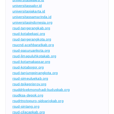
universitassalor.id
universitasjakarta.id
universitassamarinda.id
universitasindonesia.org
rsud-tangerangkab.org
rsud-kotabekasi.org
rsud-tangerangkota.org
rsucnd-acehbaratkab.org
rsud-pasuruankota.org
rsud-limapuluhkotakab.org
rsud-kotamakassar.org
rsud-kotabogor.org
rsud-tanjungpinangkota.org
rsud-simeuluekab.org
rsud-tpikepriprov.org
rsuddrloekmonohadi-kuduskab.org
rsudksa-depok.org
rsudrtnotopuro-sidoarjokab.org
rsud-sintang.org
rsud-cilacapkab.org