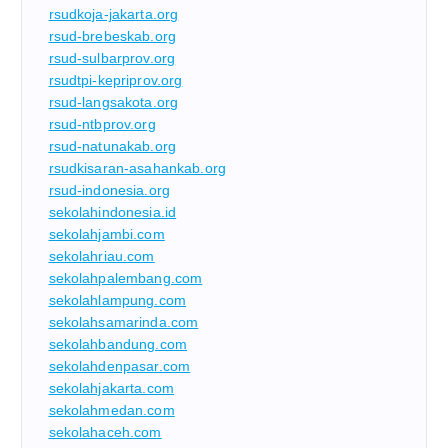
rsudkoja-jakarta.org
rsud-brebeskab.org
rsud-sulbarprov.org
rsudtpi-kepriprov.org
rsud-langsakota.org
rsud-ntbprov.org
rsud-natunakab.org
rsudkisaran-asahankab.org
rsud-indonesia.org
sekolahindonesia.id
sekolahjambi.com
sekolahriau.com
sekolahpalembang.com
sekolahlampung.com
sekolahsamarinda.com
sekolahbandung.com
sekolahdenpasar.com
sekolahjakarta.com
sekolahmedan.com
sekolahaceh.com