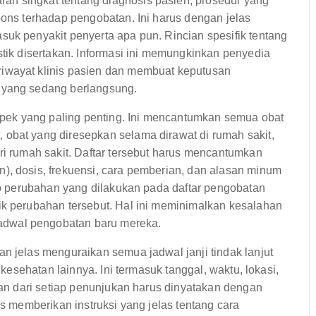
an singkat tentang diagnosis pasien, prosedur yang
pons terhadap pengobatan. Ini harus dengan jelas
suk penyakit penyerta apa pun. Rincian spesifik tentang
stik disertakan. Informasi ini memungkinkan penyedia
iwayat klinis pasien dan membuat keputusan
 yang sedang berlangsung.
aspek yang paling penting. Ini mencantumkan semua obat
obat yang diresepkan selama dirawat di rumah sakit,
ri rumah sakit. Daftar tersebut harus mencantumkan
), dosis, frekuensi, cara pemberian, dan alasan minum
iap perubahan yang dilakukan pada daftar pengobatan
ik perubahan tersebut. Hal ini meminimalkan kesalahan
dwal pengobatan baru mereka.
n jelas menguraikan semua jadwal janji tindak lanjut
 kesehatan lainnya. Ini termasuk tanggal, waktu, lokasi,
juan dari setiap penunjukan harus dinyatakan dengan
us memberikan instruksi yang jelas tentang cara