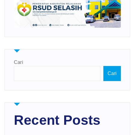
Cari
Cari
Recent Posts