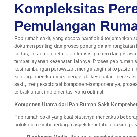
Kompleksitas Per
Pemulangan Ruma
Pap rumah sakit, yang secara harafiah diterjemahkan se
dokumen penting dan proses penting dalam rangkaian l
kertas; ini adalah peta jalan transisi pasien dari pera
tempat layanan kesehatan lainnya. Proses pap rumah 
kesinambungan perawatan, mengurangi risiko pasien
keluarga mereka untuk mengelola kesehatan mereka seca
sakit, mengeksplorasi komponen-komponennya, proses y
terbaik untuk implementasi yang optimal.
Komponen Utama dari Pap Rumah Sakit Komprehen
Pap rumah sakit yang kuat biasanya mencakup bebera
untuk memenuhi berbagai aspek kebutuhan pasien pasc