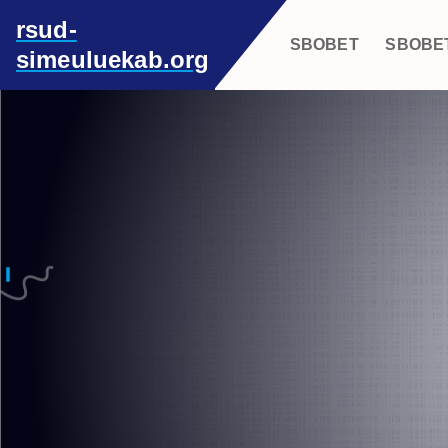
S
rsud-
k
SBOBET
SBOBE
simeuluekab.org
i
p
t
o
c
o
n
t
e
n
t