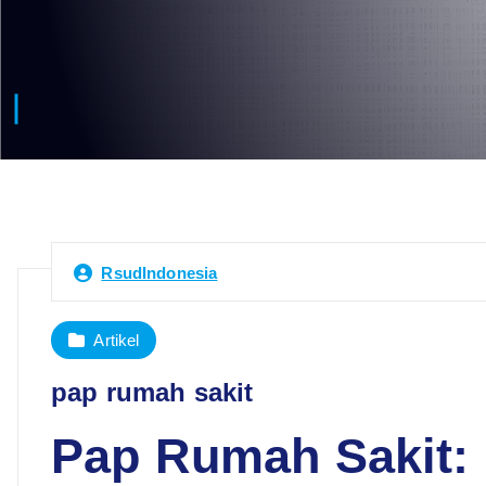
RsudIndonesia
Artikel
pap rumah sakit
Pap Rumah Sakit: