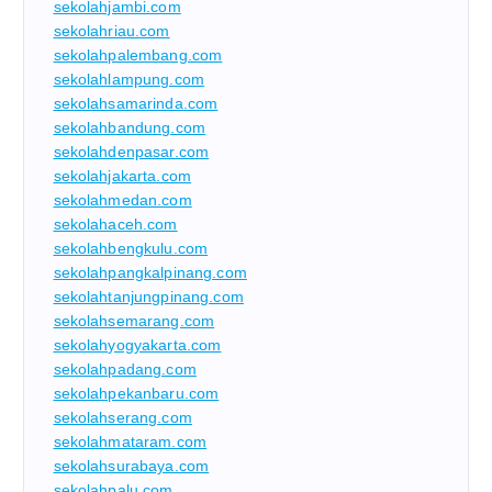
sekolahjambi.com
sekolahriau.com
sekolahpalembang.com
sekolahlampung.com
sekolahsamarinda.com
sekolahbandung.com
sekolahdenpasar.com
sekolahjakarta.com
sekolahmedan.com
sekolahaceh.com
sekolahbengkulu.com
sekolahpangkalpinang.com
sekolahtanjungpinang.com
sekolahsemarang.com
sekolahyogyakarta.com
sekolahpadang.com
sekolahpekanbaru.com
sekolahserang.com
sekolahmataram.com
sekolahsurabaya.com
sekolahpalu.com