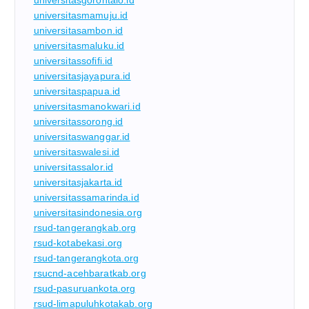
universitasgorontalo.id
universitasmamuju.id
universitasambon.id
universitasmaluku.id
universitassofifi.id
universitasjayapura.id
universitaspapua.id
universitasmanokwari.id
universitassorong.id
universitaswanggar.id
universitaswalesi.id
universitassalor.id
universitasjakarta.id
universitassamarinda.id
universitasindonesia.org
rsud-tangerangkab.org
rsud-kotabekasi.org
rsud-tangerangkota.org
rsucnd-acehbaratkab.org
rsud-pasuruankota.org
rsud-limapuluhkotakab.org