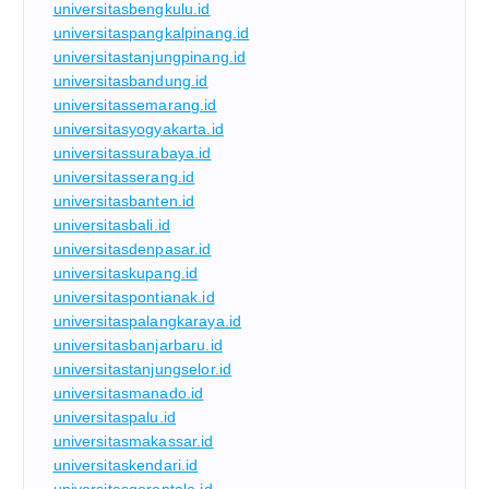
universitasbengkulu.id
universitaspangkalpinang.id
universitastanjungpinang.id
universitasbandung.id
universitassemarang.id
universitasyogyakarta.id
universitassurabaya.id
universitasserang.id
universitasbanten.id
universitasbali.id
universitasdenpasar.id
universitaskupang.id
universitaspontianak.id
universitaspalangkaraya.id
universitasbanjarbaru.id
universitastanjungselor.id
universitasmanado.id
universitaspalu.id
universitasmakassar.id
universitaskendari.id