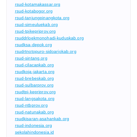
rsud-kotamakassar.org
rsud-kotabogor.org
rsud-tanjungpinangkota.org
rsud-simeuluekab.org
rsud-tpikepriprov.org
rsuddrloekmonohadi-kuduskab.org
rsudksa-depok.org
rsudrtnotopuro-sidoarjokab.org
rsud-sintang.org
rsud-cilacapkab.org
rsudkoja-jakarta.org
rsud-brebeskab.org
rsud-sulbarprov.org
rsudtpi-kepriprov.org
rsud-langsakota.org
rsud-ntbprov.org
rsud-natunakab.org
rsudkisaran-asahankab.org
rsud-indonesia.org
sekolahindonesia.id