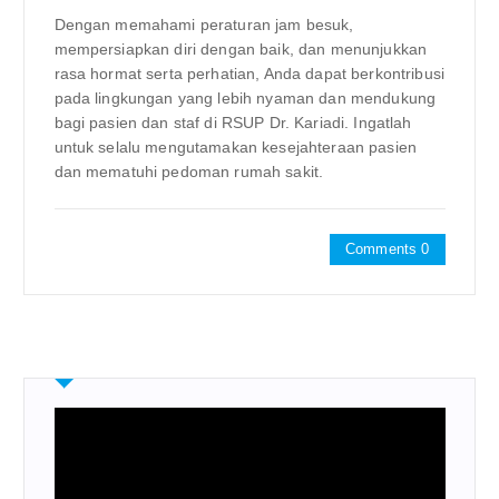
Dengan memahami peraturan jam besuk,
mempersiapkan diri dengan baik, dan menunjukkan
rasa hormat serta perhatian, Anda dapat berkontribusi
pada lingkungan yang lebih nyaman dan mendukung
bagi pasien dan staf di RSUP Dr. Kariadi. Ingatlah
untuk selalu mengutamakan kesejahteraan pasien
dan mematuhi pedoman rumah sakit.
Comments 0