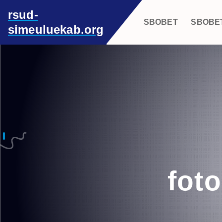
S
rsud-
k
SBOBET
SBOBE
simeuluekab.org
i
p
t
o
c
o
n
t
e
n
t
foto