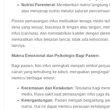
Nutrisi Parenteral:
Memberikan nutrisi langsung k
atau menyerap nutrisi melalui saluran pencernaan
Proses pemasangan infus melibatkan tenaga medis terla
vena yang sesuai, biasanya di lengan atau tangan, m
infus (cannula), dan menstabilkan kateter dengan ples
memastikan infus berjalan lancar, tidak ada kebocoran,
lainnya.
Makna Emosional dan Psikologis Bagi Pasien:
Bagi pasien, foto infus seringkali menjadi simbol perj
cairan yang terhubung ke tubuh, merupakan pengingat 
memicu berbagai emosi:
Kecemasan dan Ketakutan:
Terutama bagi mere
medis. Rasa sakit saat pemasangan infus juga d
Ketergantungan:
Pasien menjadi bergantung pad
nutrisi. Hal ini dapat memicu perasaan kehilanga