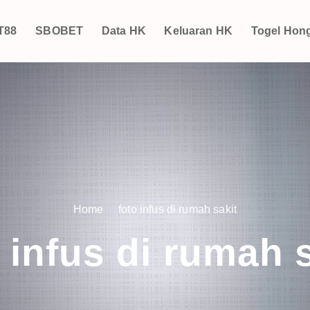
T88
SBOBET
Data HK
Keluaran HK
Togel Hon
Home
foto infus di rumah sakit
 infus di rumah 