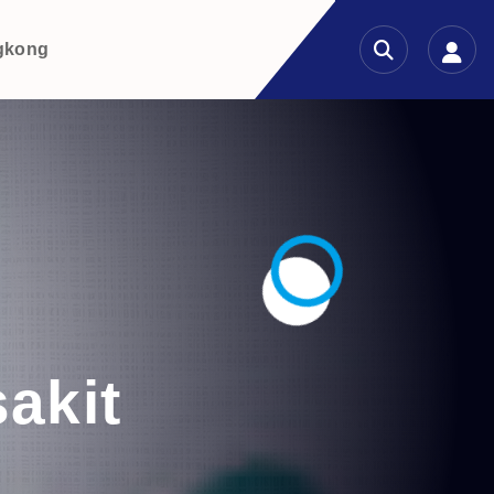
gkong
sakit