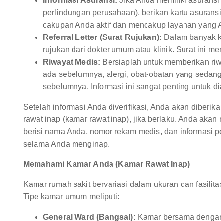
Informasi Asuransi:
Jika Anda memiliki asuransi
perlindungan perusahaan), berikan kartu asuransi
cakupan Anda aktif dan mencakup layanan yang A
Referral Letter (Surat Rujukan):
Dalam banyak ka
rujukan dari dokter umum atau klinik. Surat ini m
Riwayat Medis:
Bersiaplah untuk memberikan riwa
ada sebelumnya, alergi, obat-obatan yang sedang
sebelumnya. Informasi ini sangat penting untuk d
Setelah informasi Anda diverifikasi, Anda akan diber
rawat inap (kamar rawat inap), jika berlaku. Anda akan 
berisi nama Anda, nomor rekam medis, dan informasi pen
selama Anda menginap.
Memahami Kamar Anda (Kamar Rawat Inap)
Kamar rumah sakit bervariasi dalam ukuran dan fasilitas
Tipe kamar umum meliputi:
General Ward (Bangsal):
Kamar bersama dengan be