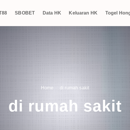
T88
SBOBET
Data HK
Keluaran HK
Togel Hon
Home
di rumah sakit
di rumah sakit