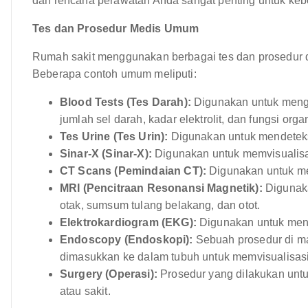
dan rencana perawatan Anda sangat penting untuk keb
Tes dan Prosedur Medis Umum
Rumah sakit menggunakan berbagai tes dan prosedur d
Beberapa contoh umum meliputi:
Blood Tests (Tes Darah):
Digunakan untuk menge
jumlah sel darah, kadar elektrolit, dan fungsi orga
Tes Urine (Tes Urin):
Digunakan untuk mendeteksi 
Sinar-X (Sinar-X):
Digunakan untuk memvisualisasi
CT Scans (Pemindaian CT):
Digunakan untuk mem
MRI (Pencitraan Resonansi Magnetik):
Digunaka
otak, sumsum tulang belakang, dan otot.
Elektrokardiogram (EKG):
Digunakan untuk menguk
Endoscopy (Endoskopi):
Sebuah prosedur di ma
dimasukkan ke dalam tubuh untuk memvisualisas
Surgery (Operasi):
Prosedur yang dilakukan unt
atau sakit.