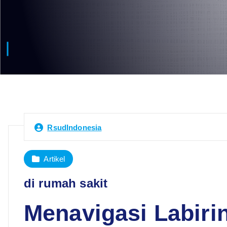
RsudIndonesia
Artikel
di rumah sakit
Menavigasi Labiri