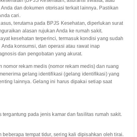
 kesehatan (BPJS Kesehatan, asuransi swasta, atau
 Anda dan dokumen otorisasi terkait lainnya. Pastikan
nda cari.
sus, terutama pada BPJS Kesehatan, diperlukan surat
enguraikan alasan rujukan Anda ke rumah sakit.
yat kesehatan terperinci, termasuk kondisi yang sudah
 Anda konsumsi, dan operasi atau rawat inap
iagnosis dan pengobatan yang akurat.
ikan nomor rekam medis (nomor rekam medis) dan ruang
menerima gelang identifikasi (gelang identifikasi) yang
ting lainnya. Gelang ini harus dipakai setiap saat
 tergantung pada jenis kamar dan fasilitas rumah sakit.
berapa tempat tidur, sering kali dipisahkan oleh tirai.