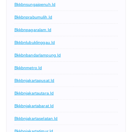
Bkkbnsungaipenuh.id
Bkkbnprabumulih.id
Bkkbnpagaralam.id
Bkkbnlubuklinggau.id
Bkkbnbandarlampung.id
Bkkbnmetro.id
Bkkbnjakartapusat.id
Bkkbnjakartautara.id
Bkkbnjakartabarat.id
Bkkbnjakartaselatan.id
Bkkbnjakartatimur.id