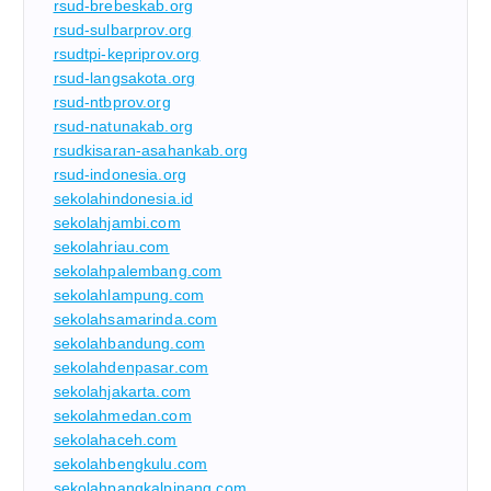
rsud-brebeskab.org
rsud-sulbarprov.org
rsudtpi-kepriprov.org
rsud-langsakota.org
rsud-ntbprov.org
rsud-natunakab.org
rsudkisaran-asahankab.org
rsud-indonesia.org
sekolahindonesia.id
sekolahjambi.com
sekolahriau.com
sekolahpalembang.com
sekolahlampung.com
sekolahsamarinda.com
sekolahbandung.com
sekolahdenpasar.com
sekolahjakarta.com
sekolahmedan.com
sekolahaceh.com
sekolahbengkulu.com
sekolahpangkalpinang.com