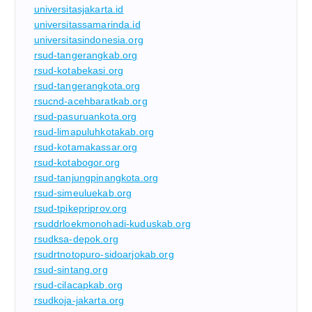
universitasjakarta.id
universitassamarinda.id
universitasindonesia.org
rsud-tangerangkab.org
rsud-kotabekasi.org
rsud-tangerangkota.org
rsucnd-acehbaratkab.org
rsud-pasuruankota.org
rsud-limapuluhkotakab.org
rsud-kotamakassar.org
rsud-kotabogor.org
rsud-tanjungpinangkota.org
rsud-simeuluekab.org
rsud-tpikepriprov.org
rsuddrloekmonohadi-kuduskab.org
rsudksa-depok.org
rsudrtnotopuro-sidoarjokab.org
rsud-sintang.org
rsud-cilacapkab.org
rsudkoja-jakarta.org