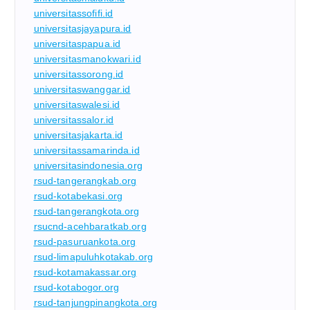
universitassofifi.id
universitasjayapura.id
universitaspapua.id
universitasmanokwari.id
universitassorong.id
universitaswanggar.id
universitaswalesi.id
universitassalor.id
universitasjakarta.id
universitassamarinda.id
universitasindonesia.org
rsud-tangerangkab.org
rsud-kotabekasi.org
rsud-tangerangkota.org
rsucnd-acehbaratkab.org
rsud-pasuruankota.org
rsud-limapuluhkotakab.org
rsud-kotamakassar.org
rsud-kotabogor.org
rsud-tanjungpinangkota.org