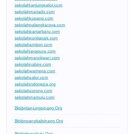
sekolahtanjungselor.com
sekolahmanado.com
sekolahkupang.com
sekolahpalangkaraya.com
sekolahbanjarbaru.com
sekolahpontianak.com
sekolahambon.com
sekolahjayapura.com
sekolahmanokwari.com
sekolahnabire.com
sekolahwamena.com
sekolahsalor.com
sekolahindonesia.org
sekolahsorong.com
sekolahmamuju.com
Bkkbntanjungpinang.org
Bkkbnpangkalpinang.org
Bkkbnbengkulu.org