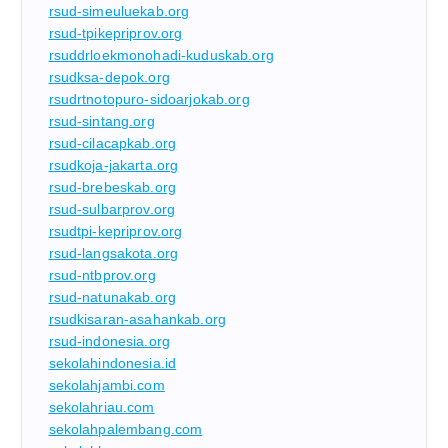
rsud-simeuluekab.org
rsud-tpikepriprov.org
rsuddrloekmonohadi-kuduskab.org
rsudksa-depok.org
rsudrtnotopuro-sidoarjokab.org
rsud-sintang.org
rsud-cilacapkab.org
rsudkoja-jakarta.org
rsud-brebeskab.org
rsud-sulbarprov.org
rsudtpi-kepriprov.org
rsud-langsakota.org
rsud-ntbprov.org
rsud-natunakab.org
rsudkisaran-asahankab.org
rsud-indonesia.org
sekolahindonesia.id
sekolahjambi.com
sekolahriau.com
sekolahpalembang.com