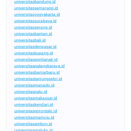
universitasbandung.id
universitassemarang.id
universitasyogyakarta.id
universitassurabaya.id
universitasserang.id
universitasbanten.id
universitasbali.id
universitasdenpasar.id
universitaskupang.id
universitaspontianak.id
universitaspalangkaraya.id
universitasbanjarbaru.id
universitastanjungselor.id
universitasmanado.id
universitaspalu.id
universitasmakassar.id
universitaskendari.id
universitasgorontalo.id
universitasmamuju.id
universitasambon.id
universitasmaluku.id