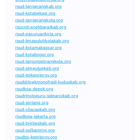
rsud-tangerangkab.org
rsud-kotabekasi.org
rsud-tangerangkota.org
rsucnd-acehbaratkab.org
rsud-pasuruankota.org
rsud-limapuluhkotakab.org
rsud-kotamakassar.org
rsud-kotabogor.org
rsud-tanjungpinangkota.org
rsud-simeuluekab.org
rsud-tpikepriprov.org
rsuddrloekmonohadi-kuduskab.org
rsudksa-depok.org
rsudrtnotopuro-sidoarjokab.org
rsud-sintang.org
rsud-cilacapkab.org
rsudkoja-jakarta.org
rsud-brebeskab.org
rsud-sulbarprov.org
rsudtpi-kepriprov.org