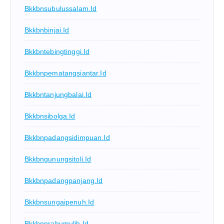
Bkkbnsubulussalam.id
Bkkbnbinjai.id
Bkkbntebingtinggi.id
Bkkbnpematangsiantar.id
Bkkbntanjungbalai.id
Bkkbnsibolga.id
Bkkbnpadangsidimpuan.id
Bkkbngunungsitoli.id
Bkkbnpadangpanjang.id
Bkkbnsungaipenuh.id
Bkkbnprabumulih.id